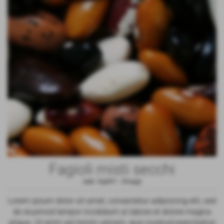
Fagioli misti secchi
cod.:
fag001
-
Ortaggi
Lorem ipsum dolor sit amet, consectetur adipiscing elit, sed
do eiusmod tempor incididunt ut labore et dolore magna
aliqua. Ut enim ad minim veniam, quis nostrud exercitation