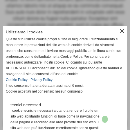
ullamco laboris nisi ut aliquip ex ea commodo consequat.
Duis aute irure dolor in reprehenderit in voluptate velit esse
cillum dolore eu fugiat nulla pariatur. Excepteur sint
occaecat cupidatat non proident, sunt in culpa qui officia
close
deserunt mollit anim id est laborum.
Utilizziamo i cookies
Questo sito utilizza cookie propri al fine di migliorare il funzionamento e
Lorem ipsum dolor sit amet, consectetur adipiscing elit, sed
monitorare le prestazioni del sito web e/o cookie derivati da strumenti
do eiusmod tempor incididunt ut labore et dolore magna
esterni che consentono di inviare messaggi pubblicitari in linea con le tue
aliqua. Ut enim ad minim veniam, quis nostrud exercitation
preferenze, come dettagliato nella Cookie Policy. Per continuare è
necessario autorizzare i nostri cookie. Cliccando sul pulsante
ullamco laboris nisi ut aliquip ex ea commodo consequat.
ACCONSENTO, acconsenti all'uso dei cookie. Ignorando questo banner e
Duis aute irure dolor in reprehenderit in voluptate velit esse
navigando il sito acconsenti all'uso dei cookie.
cillum dolore eu fugiat nulla pariatur. Excepteur sint
Cookie Policy
-
Privacy Policy
occaecat cupidatat non proident, sunt in culpa qui officia
Il tuo consenso ha una durata massima di 6 mesi.
deserunt mollit anim id est laborum.
Cookie accettati nel consenso: nessun consenso
€ 11,00
/ Kg.
tecnici necessari
I cookie tecnici e necessari aiutano a rendere fruibile un
iva inc.
sito web abilitando funzioni di base come la navigazione
della pagina e l'accesso alle aree protette del sito web. Il
<< PRECEDENTE
SUCCESSIVO >>
sito web non può funzionare correttamente senza questi